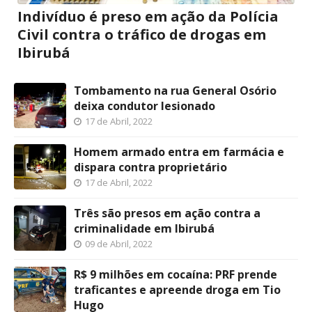
Indivíduo é preso em ação da Polícia
Civil contra o tráfico de drogas em
Ibirubá
Tombamento na rua General Osório
deixa condutor lesionado
17 de Abril, 2022
Homem armado entra em farmácia e
dispara contra proprietário
17 de Abril, 2022
Três são presos em ação contra a
criminalidade em Ibirubá
09 de Abril, 2022
R$ 9 milhões em cocaína: PRF prende
traficantes e apreende droga em Tio
Hugo