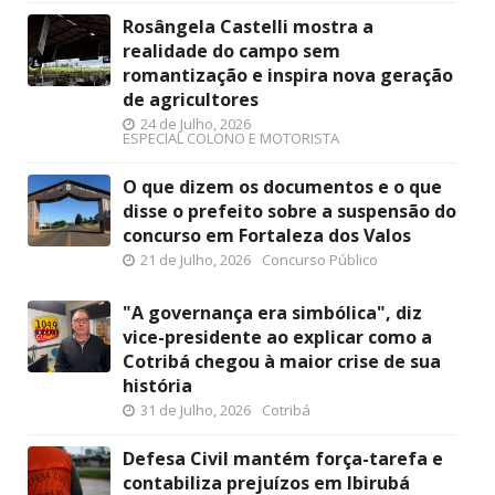
Rosângela Castelli mostra a
realidade do campo sem
romantização e inspira nova geração
de agricultores
24 de Julho, 2026
ESPECIAL COLONO E MOTORISTA
O que dizem os documentos e o que
disse o prefeito sobre a suspensão do
concurso em Fortaleza dos Valos
21 de Julho, 2026
Concurso Público
"A governança era simbólica", diz
vice-presidente ao explicar como a
Cotribá chegou à maior crise de sua
história
31 de Julho, 2026
Cotribá
Defesa Civil mantém força-tarefa e
contabiliza prejuízos em Ibirubá