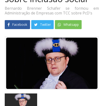
Bernardo Brenner Schafer se formou em
Administração de Empresas com TCC sobre PcD's
Facebook
Twitter
Whatsapp