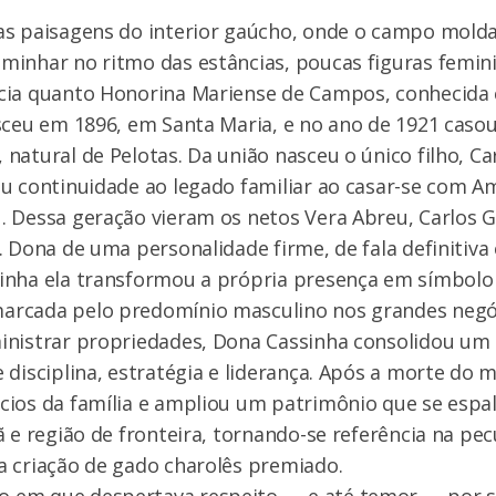
s paisagens do interior gaúcho, onde o campo molda 
minhar no ritmo das estâncias, poucas figuras femin
cia quanto Honorina Mariense de Campos, conhecida
sceu em 1896, em Santa Maria, e no ano de 1921 caso
natural de Pelotas. Da união nasceu o único filho, Ca
u continuidade ao legado familiar ao casar-se com A
. Dessa geração vieram os netos Vera Abreu, Carlos
. Dona de uma personalidade firme, de fala definitiva
inha ela transformou a própria presença em símbolo
rcada pelo predomínio masculino nos grandes negóc
inistrar propriedades, Dona Cassinha consolidou um
 disciplina, estratégia e liderança. Após a morte do 
cios da família e ampliou um patrimônio que se espa
ã e região de fronteira, tornando-se referência na pec
a criação de gado charolês premiado.