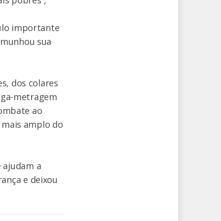
ais pobres”,
ulo importante
temunhou sua
s, dos colares
longa-metragem
 combate ao
l mais amplo do
e ajudam a
ança e deixou