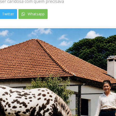
ser caridosa com quem precisava
Twitter
Whatsapp