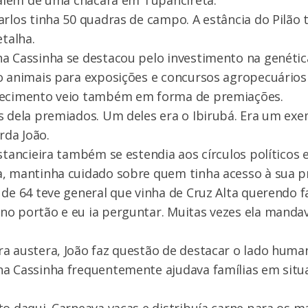
, além de uma chácara em Tupanciretã.
arlos tinha 50 quadras de campo. A estância do Pilão t
etalha.
na Cassinha se destacou pelo investimento na genéti
do animais para exposições e concursos agropecuário
hecimento veio também em forma de premiações.
s dela premiados. Um deles era o Ibirubá. Era um exe
orda João.
stancieira também se estendia aos círculos políticos e
a, mantinha cuidado sobre quem tinha acesso à sua p
 de 64 teve general que vinha de Cruz Alta querendo fa
o portão e eu ia perguntar. Muitas vezes ela mandav
a austera, João faz questão de destacar o lado huma
na Cassinha frequentemente ajudava famílias em situ