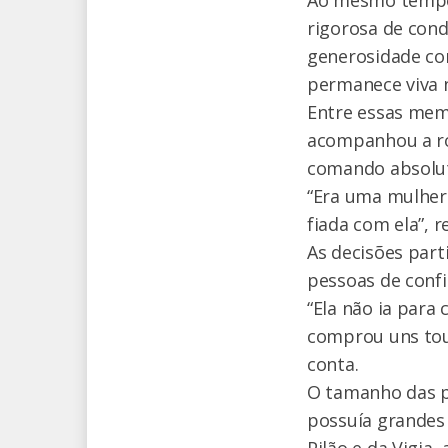
Ao mesmo tempo 
rigorosa de cond
generosidade co
permanece viva 
Entre essas memó
acompanhou a rot
comando absolut
“Era uma mulher 
fiada com ela”, 
As decisões part
pessoas de confi
“Ela não ia par
comprou uns tour
conta.
O tamanho das p
possuía grandes 