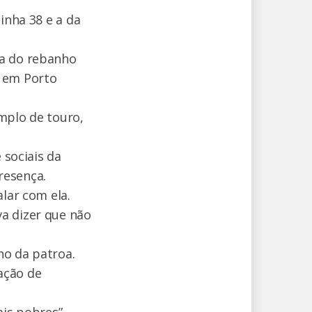
inha 38 e a da
ca do rebanho
s em Porto
mplo de touro,
 sociais da
resença.
lar com ela.
a dizer que não
no da patroa.
ação de