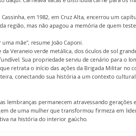
to daqui. Carneava vacas e distribuía carne para os m
 Cassinha, em 1982, em Cruz Alta, encerrou um capít
al da região, mas não apagou a memória de quem tes
r uma mãe”, resume João Caponi.
da Veraneio verde metálica, dos óculos de sol grande
nfundível. Sua propriedade serviu de cenário para o 
 que retrata o início das ações da Brigada Militar no
teira, conectando sua história a um contexto cultura
 as lembranças permanecem atravessando gerações 
gem de uma mulher que transformou firmeza em lider
iva na história do interior gaúcho.