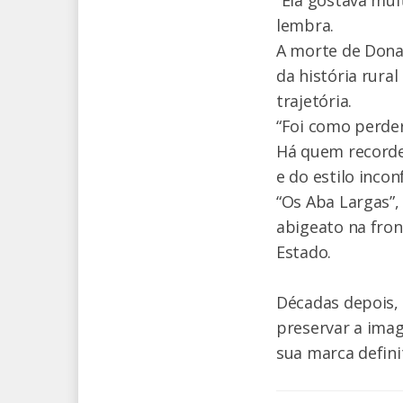
“Ela gostava mui
lembra.
A morte de Dona
da história rur
trajetória.
“Foi como perde
Há quem recorde 
e do estilo inco
“Os Aba Largas”,
abigeato na fron
Estado.
Décadas depois,
preservar a ima
sua marca definit