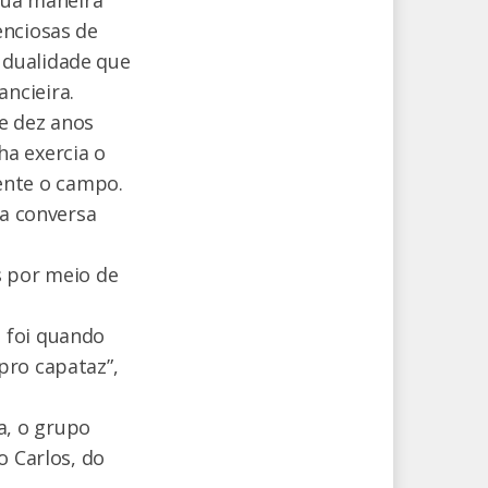
sua maneira
enciosas de
 dualidade que
ncieira.
e dez anos
ha exercia o
ente o campo.
ha conversa
s por meio de
 foi quando
pro capataz”,
a, o grupo
o Carlos, do