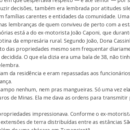
em que despertava respeito — e até temor — por 
uzir decisões, também era lembrada por atitudes sil
m famílias carentes e entidades da comunidade. Uma
nas lembranças de quem conviveu de perto com a esta
rias está a do ex-motorista João Caponi, que durant
ina da empresária rural. Segundo João, Dona Cassin
o das propriedades mesmo sem frequentar diariam
decidida. O que ela dizia era uma bala de 38, não tin
relembra.
iam da residência e eram repassadas aos funcionário
ança.
a campo nenhum, nem pras mangueiras. Só uma vez ela
os de Minas. Ela me dava as ordens para transmitir 
ropriedades impressionava. Conforme o ex-motorist
extensões de terra distribuídas entre as estâncias Sã