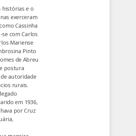
histórias e o
inas exerceram
 como Cassinha
u-se com Carlos
rlos Mariense
mbrosina Pinto
 Gomes de Abreu
 e postura
 de autoridade
ios rurais.
 legado
marido em 1936,
lhava por Cruz
uária,