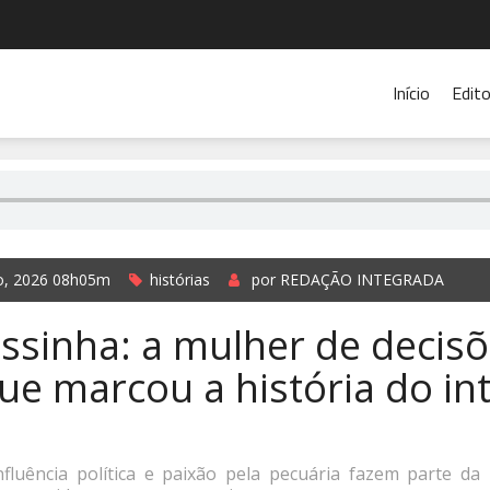
Início
Edito
o, 2026 08h05m
histórias
por REDAÇÃO INTEGRADA
ssinha: a mulher de decis
ue marcou a história do int
influência política e paixão pela pecuária fazem parte da