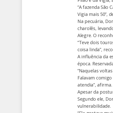
Pilão e da Vigia
“A fazenda São C
Vigia mais 50”, d
Na pecuária, Do
charolês, levan
Alegre. O recon
“Teve dois touro
coisa linda”, rec
A influência da e
época. Reservad
“Naquelas voltas
Falavam comigo n
atendia”, afirma.
Apesar da postur
Segundo ele, Do
vulnerabilidade.