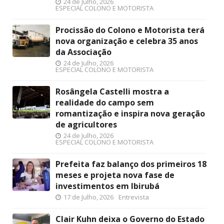
24 de Julho, 2026
ESPECIAL COLONO E MOTORISTA
Procissão do Colono e Motorista terá
nova organização e celebra 35 anos
da Associação
24 de Julho, 2026
ESPECIAL COLONO E MOTORISTA
Rosângela Castelli mostra a
realidade do campo sem
romantização e inspira nova geração
de agricultores
24 de Julho, 2026
ESPECIAL COLONO E MOTORISTA
Prefeita faz balanço dos primeiros 18
meses e projeta nova fase de
investimentos em Ibirubá
17 de Julho, 2026
Entrevista
Clair Kuhn deixa o Governo do Estado