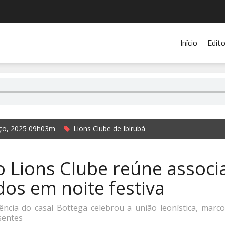
Início
Edito
ço, 2025 09h03m
Lions Clube de Ibirubá
rada Rádio Cidade de Ibirubá e Jornal O Alto Jacuí
o Lions Clube reúne associ
os em noite festiva
ência do casal Bottega celebrou a união leonística, ma
sentes