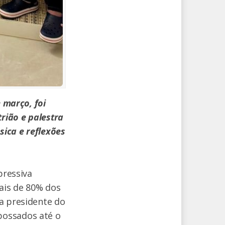
 março, foi
rião e palestra
ica e reflexões
pressiva
mais de 80% dos
a presidente do
possados até o