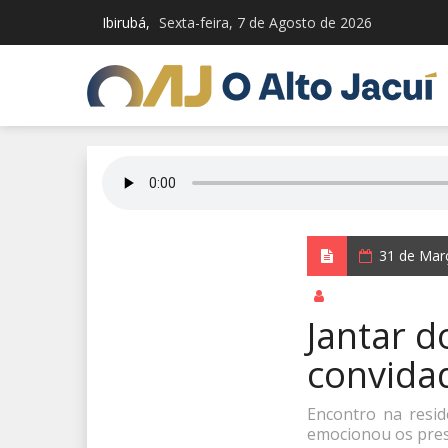
Ibirubá,
Sexta-feira, 7 de Agosto de 2026
31 de Mar
por Redação Integ
Jantar d
convidad
Encontro na resid
emocionou os pre