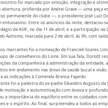
o encontro foi marcado por emoção, integração e otim
e abertura, proferida por Andrei Grave — uma peça e
uso permanente do clube —, o presidente José Luiz D
 entusiasmo. Entre os anúncios da noite, destacou-s
dágio da ASIF, no dia 11 de abril, e a participação n
do Autismo, marcada para 2 de abril, às 9h, com saíd
 marcantes foi a nomeação de Francieli Soares Li
upo de conselheiros do Lions. Em sua fala, Dorsdt res
uições da companheira à administração da entidade, 
jetos em andamento nas áreas de saúde bucal e visã
a as indicações à Comenda Branca Fajardo.
noite foi a palestra do ex-padre Eleandro Augusto da S
e motivação e automotivação com leveza e profundi
ou a importância do equilíbrio entre os cuidados com
s e o espírito. Ao final, surpreendeu a todos ao emp