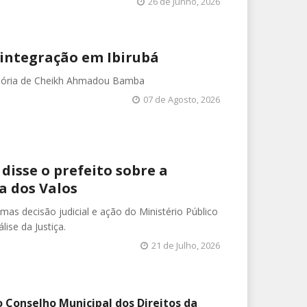
26 de Junho, 2026
 integração em Ibirubá
mória de Cheikh Ahmadou Bamba
07 de Agosto, 2026
disse o prefeito sobre a
a dos Valos
 mas decisão judicial e ação do Ministério Público
se da Justiça.
21 de Julho, 2026
o Conselho Municipal dos Direitos da