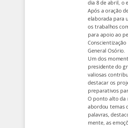
dia 8 de abril, 
Após a oração d
elaborada para 
os trabalhos com
para apoio ao pe
Conscientização 
General Osório.
Um dos momentos
presidente do gr
valiosas contrib
destacar os pro
preparativos par
O ponto alto da 
abordou temas d
palavras, destac
mente, as emoçõe