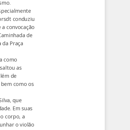
ismo.
specialmente
orsdt conduziu
e a convocação
a Caminhada de
a da Praça
ma como
saltou as
além de
o, bem como os
ilva, que
dade. Em suas
 o corpo, a
unhar o violão