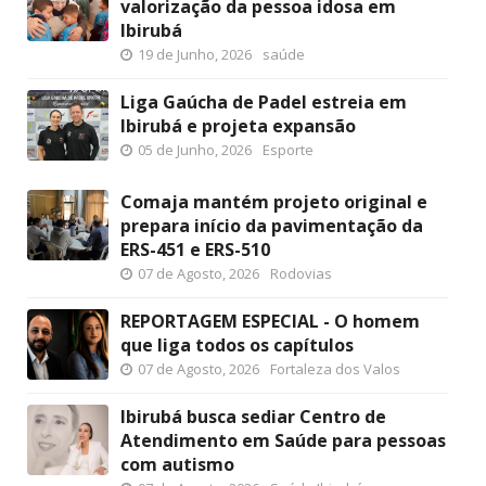
valorização da pessoa idosa em
Ibirubá
19 de Junho, 2026
saúde
Liga Gaúcha de Padel estreia em
Ibirubá e projeta expansão
05 de Junho, 2026
Esporte
Comaja mantém projeto original e
prepara início da pavimentação da
ERS-451 e ERS-510
07 de Agosto, 2026
Rodovias
REPORTAGEM ESPECIAL - O homem
que liga todos os capítulos
07 de Agosto, 2026
Fortaleza dos Valos
Ibirubá busca sediar Centro de
Atendimento em Saúde para pessoas
com autismo