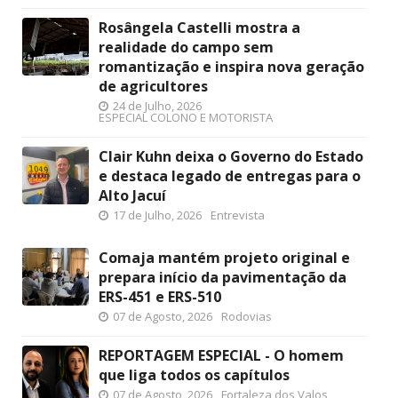
Rosângela Castelli mostra a
realidade do campo sem
romantização e inspira nova geração
de agricultores
24 de Julho, 2026
ESPECIAL COLONO E MOTORISTA
Clair Kuhn deixa o Governo do Estado
e destaca legado de entregas para o
Alto Jacuí
17 de Julho, 2026
Entrevista
Comaja mantém projeto original e
prepara início da pavimentação da
ERS-451 e ERS-510
07 de Agosto, 2026
Rodovias
REPORTAGEM ESPECIAL - O homem
que liga todos os capítulos
07 de Agosto, 2026
Fortaleza dos Valos